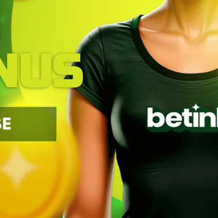
NUS
SE