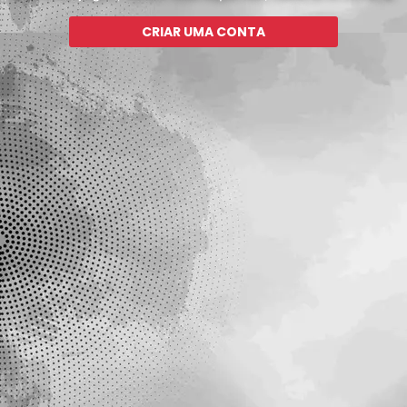
CRIAR UMA CONTA